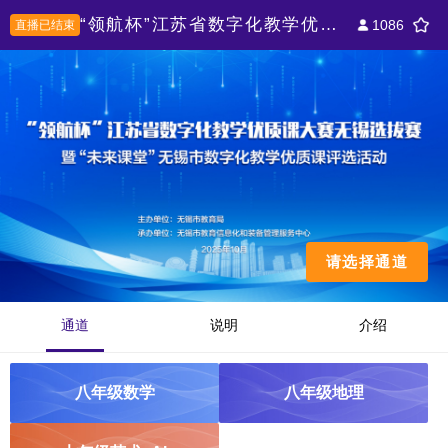
“领航杯”江苏省数字化教学优质课大赛无锡选拔赛暨“未来课堂”无锡市数字化教学优质课评选活动初中组
1086
直播已结束
请选择通道
通道
说明
介绍
八年级数学
八年级地理